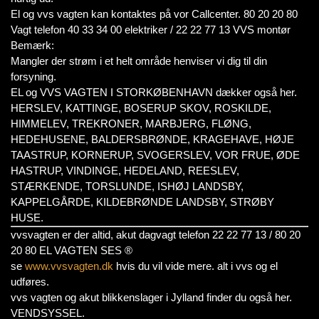
El og vvs vagten kan kontaktes på vor Callcenter. 80 20 20 80
Vagt telefon 40 33 34 00 elektriker / 22 22 77 13 VVS montør
Bemærk:
Mangler der strøm i et helt område henviser vi dig til din
forsyning.
EL og VVS VAGTEN I STORKØBENHAVN dækker også her.
HERSLEV, KATTINGE, BOSERUP SKOV, ROSKILDE,
HIMMELEV, TREKRONER, MARBJERG, FLØNG,
HEDEHUSENE, BALDERSBRØNDE, KRAGEHAVE, HØJE
TAASTRUP, KORNERUP, SVOGERSLEV, VOR FRUE, ØDE
HASTRUP, VINDINGE, HEDELAND, REESLEV,
STÆRKENDE, TORSLUNDE, ISHØJ LANDSBY,
KAPPELGÅRDE, KILDEBRØNDE LANDSBY, STRØBY
HUSE.
vvsvagten er der altid, akut dagvagt telefon 22 22 77 13 / 80 20
20 80 EL VAGTEN SES ®
se
www.vvsvagten.dk
hvis du vil vide mere. alt i vvs og el
udføres.
vvs vagten og akut blikkenslager i Jylland finder du også her.
VENDSYSSEL.