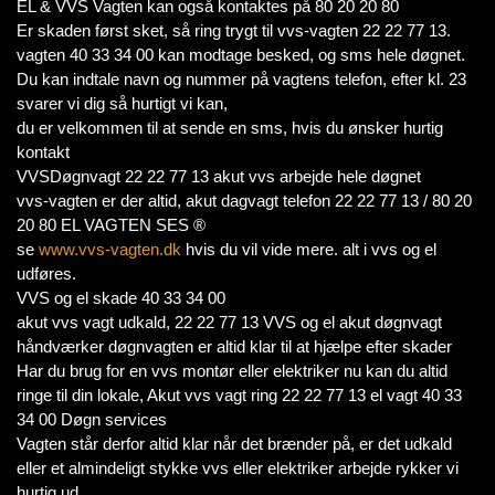
EL & VVS Vagten kan også kontaktes på 80 20 20 80
Er skaden først sket, så ring trygt til vvs-vagten 22 22 77 13.
vagten 40 33 34 00 kan modtage besked, og sms hele døgnet.
Du kan indtale navn og nummer på vagtens telefon, efter kl. 23
svarer vi dig så hurtigt vi kan,
du er velkommen til at sende en sms, hvis du ønsker hurtig
kontakt
VVSDøgnvagt 22 22 77 13 akut vvs arbejde hele døgnet
vvs-vagten er der altid, akut dagvagt telefon 22 22 77 13 / 80 20
20 80 EL VAGTEN SES ®
se
www.vvs-vagten.dk
hvis du vil vide mere. alt i vvs og el
udføres.
VVS og el skade 40 33 34 00
akut vvs vagt udkald, 22 22 77 13 VVS og el akut døgnvagt
håndværker døgnvagten er altid klar til at hjælpe efter skader
Har du brug for en vvs montør eller elektriker nu kan du altid
ringe til din lokale, Akut vvs vagt ring 22 22 77 13 el vagt 40 33
34 00 Døgn services
Vagten står derfor altid klar når det brænder på, er det udkald
eller et almindeligt stykke vvs eller elektriker arbejde rykker vi
hurtig ud.