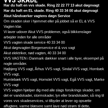
Har du haft en vvs skade. Ring 22 22 77 13 akut døgnvagt
Har du haft en EL skade. Ring 40 33 34 00 akut døgnvagt
Akut håndværker vagtens døgn Service
Om skaden sker i hjemmet eller på jobbet så er EL & VVS
Vagten klar.
Vi laver udover Akut VVS problemer, også blikkenslager
arbejder inden for alle områder
VVS vagten skade service 40 33 34 00
Akut døgnvagten Borgerservice el & vvs vagt
Akut elektriker, nød vagten, 40 33 34 00
VVS VAGTEN i Danmark dækker snart i alle byer, eksempel på
nogle områder.
Højbjerg VVS vagt, Århus VVS vagt, Sindal VVS vagt, Hornbæk
VVS vagt,
Humlebæk VVS vagt, Hornslet VVS vagt, Egå VVS vagt, Mørke
VVS vagt
VVS vagten hjælper dig med alle slags forsikrings skader, om
det er vandskader, stormskader, lyn eller brandskader, så ring til
vores vvs skadeservices, vi tilbyder at lever og opsætte
affugtere, varme blæsere samt lave nød strøm til dette,