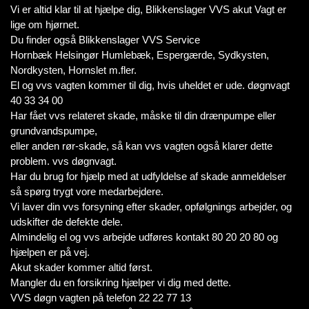
Vi er altid klar til at hjælpe dig, Blikkenslager VVS akut Vagt er
lige om hjørnet.
Du finder også Blikkenslager VVS Service
Hornbæk Helsingør Humlebæk, Espergærde, Sydkysten,
Nordkysten, Hornslet m.fler.
El og vvs vagten kommer til dig, hvis uheldet er ude. døgnvagt
40 33 34 00
Har fået vvs relateret skade, måske til din drænpumpe eller
grundvandspumpe,
eller anden rør-skade, så kan vvs vagten også klarer dette
problem. vvs døgnvagt.
Har du brug for hjælp med at udfyldelse af skade anmeldelser
så spørg trygt vore medarbejdere.
Vi laver din vvs forsyning efter skader, opfølgnings arbejder, og
udskifter de defekte dele.
Almindelig el og vvs arbejde udføres kontakt 80 20 20 80 og
hjælpen er på vej.
Akut skader kommer altid først.
Mangler du en forsikring hjælper vi dig med dette.
VVS døgn vagten på telefon 22 22 77 13